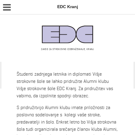
EDC Kranj
ZAVOD ZA STROKOVNO IZOBRAŽEVANJE, KRANJ
Alumni klub
Študenti zadnjega letnika in diplomati Višje
strokovne šole se lahko pridružite Alumni klubu
Višje strokovne šole EDC Kranj. Za pridružitev vas
vabimo, da izpolnite spodnji obrazec.
S pridružitvijo Alumni klubu imate priložnosti za
poslovno sodelovanje s kolegi vaše stroke,
predavatelji in šolo. Enkrat letno bo Višja strokovna
šola tudi organizirala srečanje članov kluba Alumni,