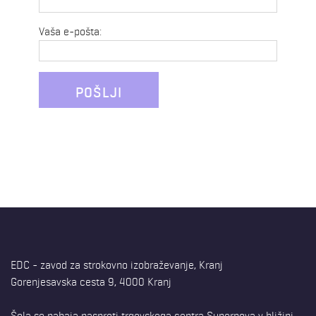
Vaša e-pošta:
EDC - zavod za strokovno izobraževanje, Kranj
Gorenjesavska cesta 9, 4000 Kranj
Šola se nahaja nasproti trgovskega centra Supernova v bližini