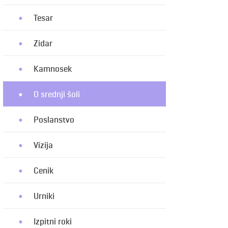
Tesar
Zidar
Kamnosek
O srednji šoli
Poslanstvo
Vizija
Cenik
Urniki
Izpitni roki