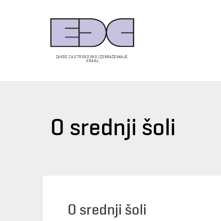
ZAVOD ZA STROKOVNO IZOBRAŽEVANJE,
KRANJ
O srednji šoli
O srednji šoli