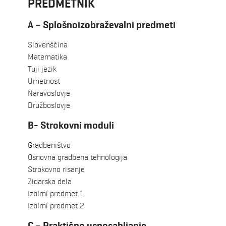
PREDMETNIK
A – Splošnoizobraževalni predmeti
Slovenščina
Matematika
Tuji jezik
Umetnost
Naravoslovje
Družboslovje
B- Strokovni moduli
Gradbeništvo
Osnovna gradbena tehnologija
Strokovno risanje
Zidarska dela
Izbirni predmet 1
Izbirni predmet 2
C – Praktično usposabljanje