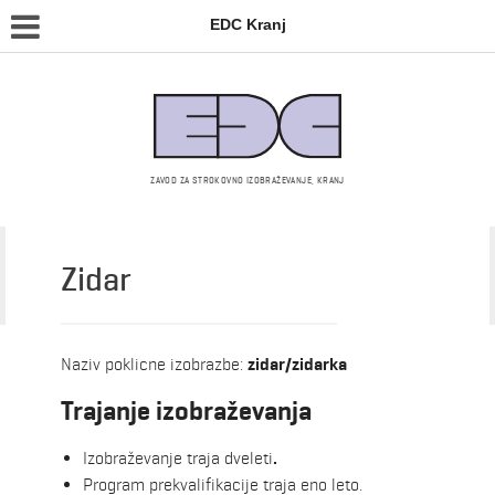
EDC Kranj
ZAVOD ZA STROKOVNO IZOBRAŽEVANJE, KRANJ
Zidar
Srednja šola – izobraževalni programi
Naziv poklicne izobrazbe:
zidar/zidarka
Trajanje izobraževanja
Izobraževanje traja dveleti
.
Program prekvalifikacije traja eno leto.