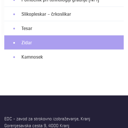
Slikopleskar – črkoslikar
Tesar
Zidar
Kamnosek
EDC - zavod za strokovno izobraževanje, Kranj
Gorenjesavska cesta 9, 4000 Kranj