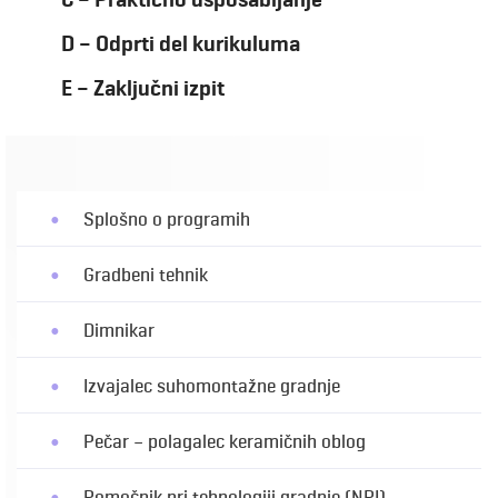
D – Odprti del kurikuluma
E – Zaključni izpit
Splošno o programih
Gradbeni tehnik
Dimnikar
Izvajalec suhomontažne gradnje
Pečar – polagalec keramičnih oblog
Pomočnik pri tehnologiji gradnje (NPI)