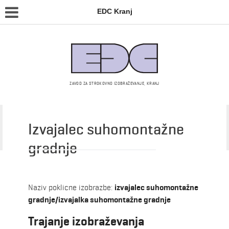
EDC Kranj
ZAVOD ZA STROKOVNO IZOBRAŽEVANJE, KRANJ
Izvajalec suhomontažne
Srednja šola – izobraževalni programi
gradnje
Naziv poklicne izobrazbe:
izvajalec suhomontažne
gradnje/izvajalka suhomontažne gradnje
Trajanje izobraževanja