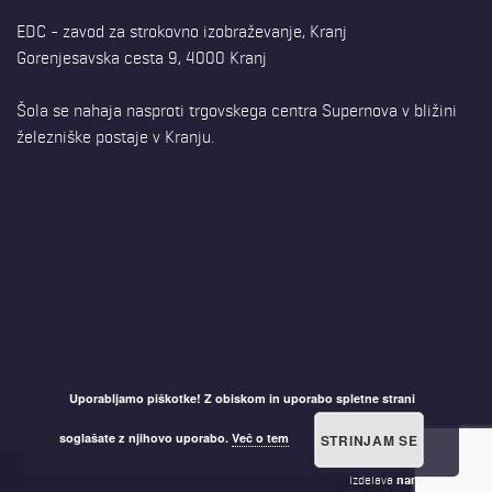
EDC - zavod za strokovno izobraževanje, Kranj
Gorenjesavska cesta 9, 4000 Kranj
Šola se nahaja nasproti trgovskega centra Supernova v bližini
železniške postaje v Kranju.
Uporabljamo piškotke! Z obiskom in uporabo spletne strani
soglašate z njihovo uporabo.
Več o tem
STRINJAM SE
Izdelava
nanostudio.eu