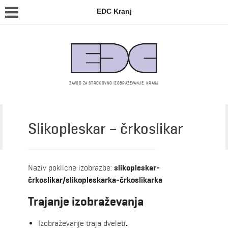
EDC Kranj
ZAVOD ZA STROKOVNO IZOBRAŽEVANJE, KRANJ
Slikopleskar – črkoslikar
Srednja šola – izobraževalni programi
Naziv poklicne izobrazbe:
slikopleskar-
črkoslikar/slikopleskarka-črkoslikarka
Trajanje izobraževanja
Izobraževanje traja dveleti
.