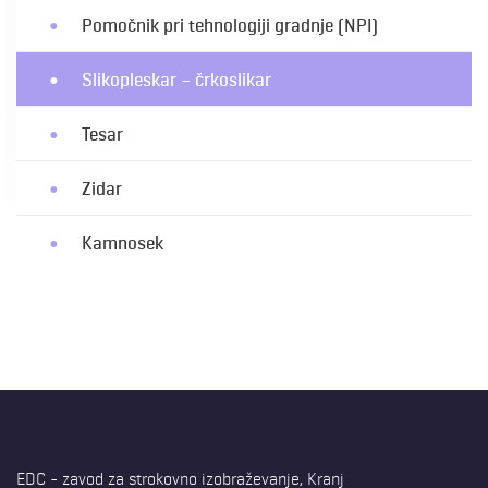
Pomočnik pri tehnologiji gradnje (NPI)
Slikopleskar – črkoslikar
Tesar
Zidar
Kamnosek
EDC - zavod za strokovno izobraževanje, Kranj