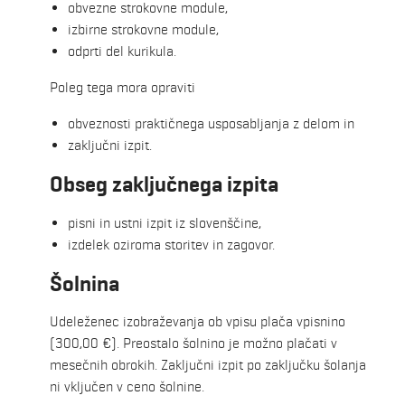
obvezne strokovne module,
izbirne strokovne module,
odprti del kurikula.
Poleg tega mora opraviti
obveznosti praktičnega usposabljanja z delom in
zaključni izpit.
Obseg zaključnega izpita
pisni in ustni izpit iz slovenščine,
izdelek oziroma storitev in zagovor.
Šolnina
Udeleženec izobraževanja ob vpisu plača vpisnino
(300,00 €). Preostalo šolnino je možno plačati v
mesečnih obrokih. Zaključni izpit po zaključku šolanja
ni vključen v ceno šolnine.