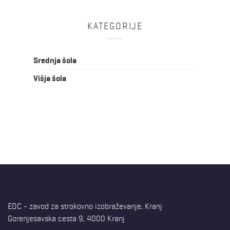
KATEGORIJE
Srednja šola
Višja šola
EDC - zavod za strokovno izobraževanje, Kranj
Gorenjesavska cesta 9, 4000 Kranj