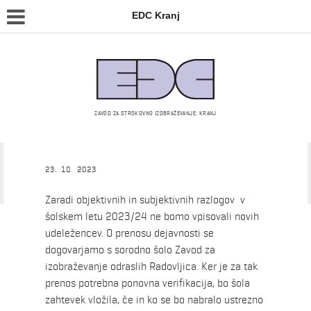
EDC Kranj
ZAVOD ZA STROKOVNO IZOBRAŽEVANJE, KRANJ
Srednja šola
23. 10. 2023
Zaradi objektivnih in subjektivnih razlogov v
šolskem letu 2023/24 ne bomo vpisovali novih
udeležencev. O prenosu dejavnosti se
dogovarjamo s sorodno šolo Zavod za
izobraževanje odraslih Radovljica. Ker je za tak
prenos potrebna ponovna verifikacija, bo šola
zahtevek vložila, če in ko se bo nabralo ustrezno